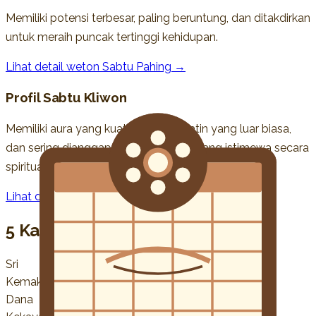
Memiliki potensi terbesar, paling beruntung, dan ditakdirkan
untuk meraih puncak tertinggi kehidupan.
Lihat detail weton
Sabtu Pahing
→
Profil
Sabtu Kliwon
Memiliki aura yang kuat, kekuatan batin yang luar biasa,
dan sering dianggap sebagai pribadi yang istimewa secara
spiritual.
Lihat detail weton
Sabtu Kliwon
→
5 Kategori Kecocokan Jodoh
Sri
Kemakmuran & harmoni
Dana