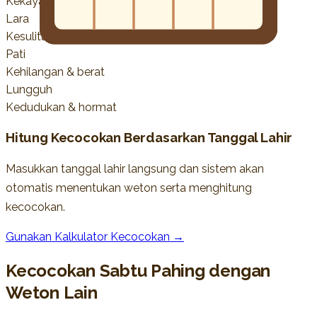
Kekayaan & tantangan
Lara
Kesulitan & cobaan
Pati
Kehilangan & berat
Lungguh
Kedudukan & hormat
Hitung Kecocokan Berdasarkan Tanggal Lahir
Masukkan tanggal lahir langsung dan sistem akan
otomatis menentukan weton serta menghitung
kecocokan.
Gunakan Kalkulator Kecocokan →
Kecocokan
Sabtu Pahing
dengan
Weton Lain