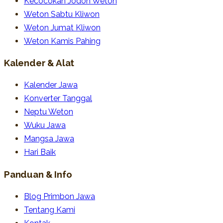
Kecocokan Jodoh Weton
Weton Sabtu Kliwon
Weton Jumat Kliwon
Weton Kamis Pahing
Kalender & Alat
Kalender Jawa
Konverter Tanggal
Neptu Weton
Wuku Jawa
Mangsa Jawa
Hari Baik
Panduan & Info
Blog Primbon Jawa
Tentang Kami