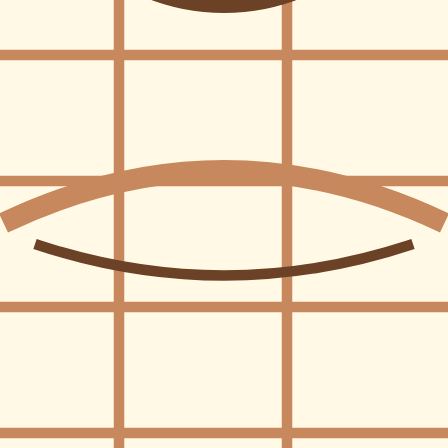
s menentukan weton serta menghitung kecocokan.