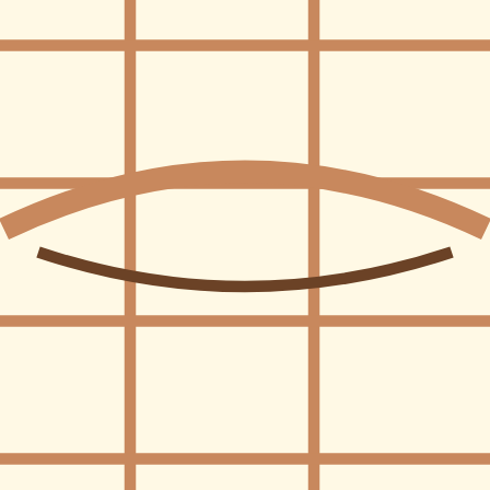
s menentukan weton serta menghitung kecocokan.