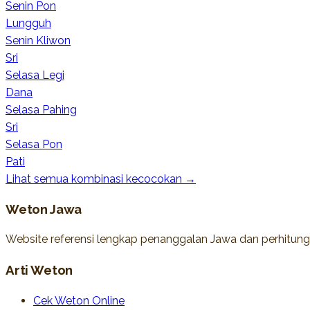
Senin Pon
Lungguh
Senin Kliwon
Sri
Selasa Legi
Dana
Selasa Pahing
Sri
Selasa Pon
Pati
Lihat semua kombinasi kecocokan →
Weton Jawa
Website referensi lengkap penanggalan Jawa dan perhitung
Arti Weton
Cek Weton Online