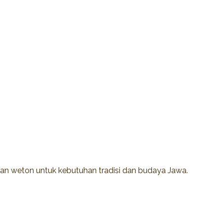
an weton untuk kebutuhan tradisi dan budaya Jawa.