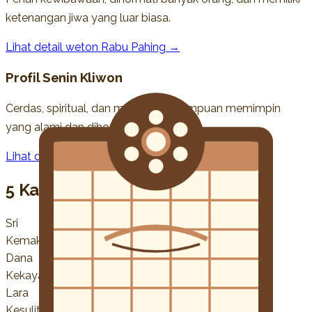
ketenangan jiwa yang luar biasa.
Lihat detail weton
Rabu Pahing
→
Profil
Senin Kliwon
Cerdas, spiritual, dan memiliki kemampuan memimpin
yang alami dan dihormati.
Lihat detail weton
Senin Kliwon
→
5 Kategori Kecocokan Jodoh
Sri
Kemakmuran & harmoni
Dana
Kekayaan & tantangan
Lara
Kesulitan & cobaan