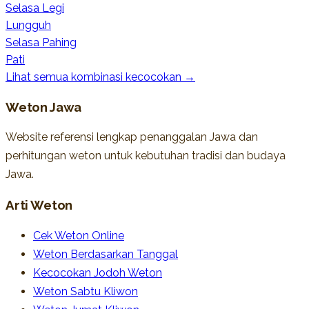
Selasa Legi
Lungguh
Selasa Pahing
Pati
Lihat semua kombinasi kecocokan →
Weton Jawa
Website referensi lengkap penanggalan Jawa dan
perhitungan weton untuk kebutuhan tradisi dan budaya
Jawa.
Arti Weton
Cek Weton Online
Weton Berdasarkan Tanggal
Kecocokan Jodoh Weton
Weton Sabtu Kliwon