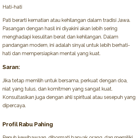
Hati-hati
Pati berarti kematian atau kehilangan dalam tradisi Jawa.
Pasangan dengan hasil ini diyakini akan lebih sering
menghadapi kesulitan berat dan kehilangan. Dalam
pandangan modern, ini adalah sinyal untuk lebih berhati-
hati dan mempersiapkan mental yang kuat.
Saran:
Jika tetap memilih untuk bersama, perkuat dengan doa,
niat yang tulus, dan komitmen yang sangat kuat.
Konsultasikan juga dengan ahli spiritual atau sesepuh yang
dipercaya.
Profil
Rabu Pahing
Penuh kewibawaan, dihormati banyak orang, dan memiliki