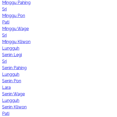
Minggu Pahing
Sri
Minggu Pon
Pati
Minggu Wage
Sri
Minggu Kliwon
Lungguh
Senin Legi
Sri
Senin Pahing
Lungguh
Senin Pon
Lara
Senin Wage
Lungguh
Senin Kliwon
Pati